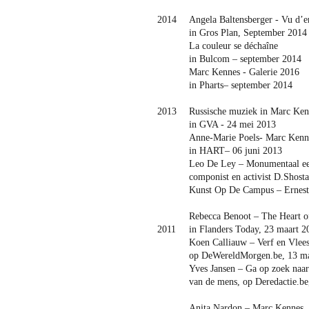
2014
Angela Baltensberger - Vu d’e
in Gros Plan, September 2014
La couleur se déchaîne
in Bulcom – september 2014
Marc Kennes - Galerie 2016
in Pharts– september 2014
2013
Russische muziek in Marc Ken
in GVA - 24 mei 2013
Anne-Marie Poels- Marc Kenne
in HART– 06 juni 2013
Leo De Ley – Monumentaal ee
componist en activist D.Shos
Kunst Op De Campus – Ernest
Rebecca Benoot – The Heart of
2011
in Flanders Today, 23 maart 2
Koen Calliauw – Verf en Vlees
op DeWereldMorgen.be, 13 ma
Yves Jansen – Ga op zoek naar
van de mens, op Deredactie.be
Anita Nardon – Marc Kennes