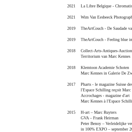
2021
La Libre Belgique - Chromatis
2021
Wim Van Eesbeeck Photograph
2019
TheArtCouch - De Saudade v
2019
TheArtCouch - Feeling blue in
2018
Collect-Arts-Antiques-Auction
Territorium van Marc Kennes
2018
Klemtoon Academie Schoten
Marc Kennes in Galerie De Zw
2017
Pharts - le magazine Suisse des
l'Espace Schilling reçoit Mar
Accrochages - magazine d'art
Marc Kennes à l'Espace Schilli
2015
H-art – Marc Ruyters
GVA – Frank Heirman
Peter Benoy – Verleidelijke ve
in 100% EXPO – september 2